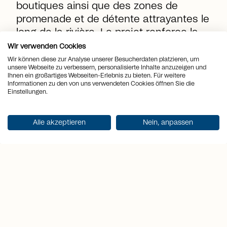
boutiques ainsi que des zones de
promenade et de détente attrayantes le
long de la rivière. Le projet renforce la
qualité de vie déjà élevée de ce quartier
Wir verwenden Cookies
résidentiel prisé et rend l'emplacement
Wir können diese zur Analyse unserer Besucherdaten platzieren, um
unsere Webseite zu verbessern, personalisierte Inhalte anzuzeigen und
encore plus attrayant – tant pour les
Ihnen ein großartiges Webseiten-Erlebnis zu bieten. Für weitere
familles que pour les amateurs de l'art
Informationen zu den von uns verwendeten Cookies öffnen Sie die
Einstellungen.
de vivre urbain.
Alle akzeptieren
Nein, anpassen
location_on
Lieu
Luzern
view_quilt
Pièces
7.5
arrows_output
2
Surface habitable
290 m
arrows_output
2
Surface du terrain
1'047 m