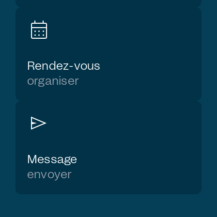
calendar_month
Rendez-vous
organiser
send
Message
envoyer