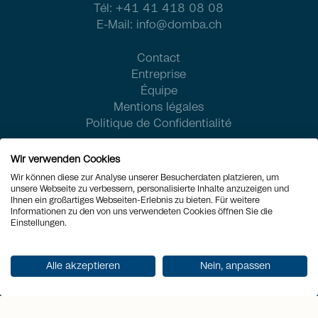
Tél:
+41 41 418 08 08
E-Mail:
info@domba.ch
Contact
Entreprise
Équipe
Mentions légales
Politique de Confidentialité
Wir verwenden Cookies
Wir können diese zur Analyse unserer Besucherdaten platzieren, um
unsere Webseite zu verbessern, personalisierte Inhalte anzuzeigen und
Ihnen ein großartiges Webseiten-Erlebnis zu bieten. Für weitere
Informationen zu den von uns verwendeten Cookies öffnen Sie die
Einstellungen.
Alle akzeptieren
Nein, anpassen