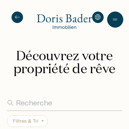
arrow_left_alt
language
drag_handle
Découvrez votre
propriété de rêve
Filtres & Tri