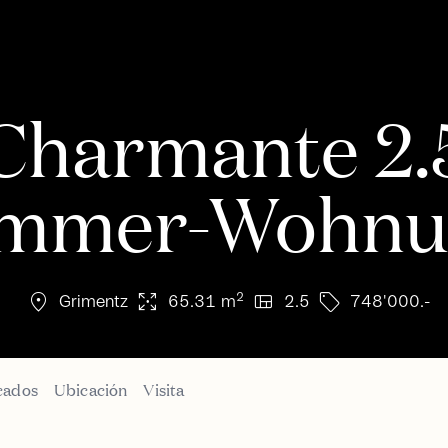
Charmante 2.
immer-Wohnu
location_on
arrows_output
view_quilt
sell
2
Grimentz
65.31 m
2.5
748'000.-
cados
Ubicación
Visita