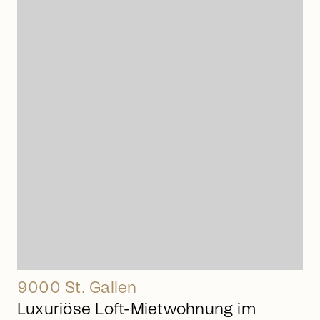
arrow_right_alt
9000 St. Gallen
Luxuriöse Loft-Mietwohnung im