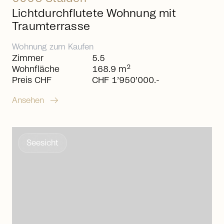
Lichtdurchflutete Wohnung mit
Traumterrasse
Wohnung
zum
Kaufen
Zimmer
5.5
2
Wohnfläche
168.9 m
Preis CHF
CHF 1’950’000.-
arrow_right_alt
Ansehen
Seesicht