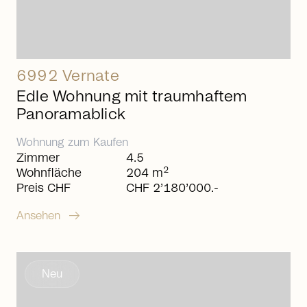
6992 Vernate
Edle Wohnung mit traumhaftem
Panoramablick
Wohnung
zum
Kaufen
Zimmer
4.5
2
Wohnfläche
204 m
Preis CHF
CHF 2’180’000.-
arrow_right_alt
Ansehen
Neu