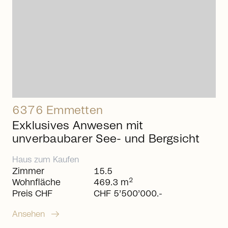
6376 Emmetten
Exklusives Anwesen mit
unverbaubarer See- und Bergsicht
Haus
zum
Kaufen
Zimmer
15.5
2
Wohnfläche
469.3 m
Preis CHF
CHF 5’500’000.-
arrow_right_alt
Ansehen