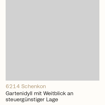
arrow_right_alt
6214 Schenkon
Gartenidyll mit Weitblick an
steuergünstiger Lage