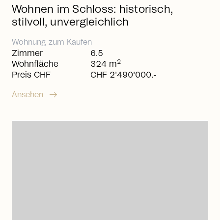
Wohnen im Schloss: historisch,
stilvoll, unvergleichlich
Wohnung
zum
Kaufen
Zimmer
6.5
2
Wohnfläche
324 m
Preis CHF
CHF 2’490’000.-
arrow_right_alt
Ansehen