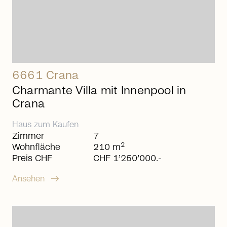
6661 Crana
Charmante Villa mit Innenpool in
Crana
Haus
zum
Kaufen
Zimmer
7
2
Wohnfläche
210 m
Preis CHF
CHF 1’250’000.-
arrow_right_alt
Ansehen