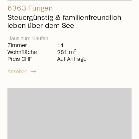
6363 Fürigen
Steuergünstig & familienfreundlich
leben über dem See
Haus
zum
Kaufen
Zimmer
11
2
Wohnfläche
281 m
Preis CHF
Auf Anfrage
arrow_right_alt
Ansehen