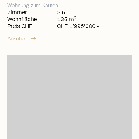
Wohnung
zum
Kaufen
Zimmer
3.5
2
Wohnfläche
135 m
Preis CHF
CHF 1’995’000.-
arrow_right_alt
Ansehen
arrow_right_alt