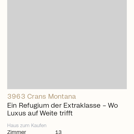
arrow_right_alt
3963 Crans Montana
Ein Refugium der Extraklasse – Wo
Luxus auf Weite trifft
Haus
zum
Kaufen
Zimmer
13