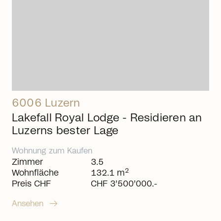
6006 Luzern
Lakefall Royal Lodge - Residieren an
Luzerns bester Lage
Wohnung
zum
Kaufen
Zimmer
3.5
2
Wohnfläche
132.1 m
Preis CHF
CHF 3’500’000.-
arrow_right_alt
Ansehen