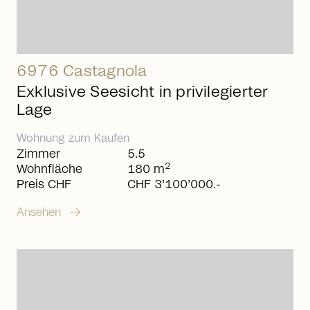
6976 Castagnola
Exklusive Seesicht in privilegierter
Lage
Wohnung
zum
Kaufen
Zimmer
5.5
2
Wohnfläche
180 m
Preis CHF
CHF 3’100’000.-
arrow_right_alt
Ansehen