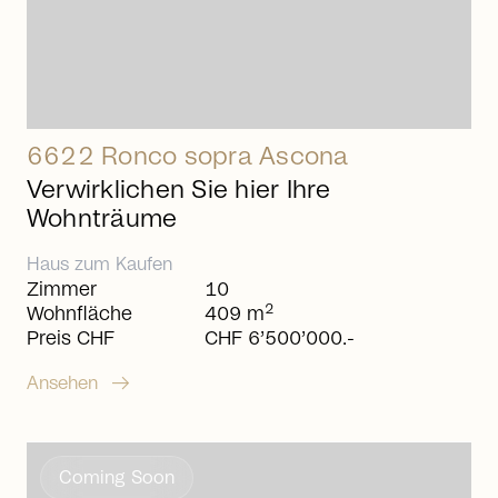
6622 Ronco sopra Ascona
Verwirklichen Sie hier Ihre
Wohnträume
Haus
zum
Kaufen
Zimmer
10
2
Wohnfläche
409 m
Preis CHF
CHF 6’500’000.-
arrow_right_alt
Ansehen
Coming Soon