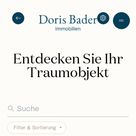
arrow_left_alt
language
drag_handle
Entdecken Sie Ihr
Traumobjekt
Filter & Sortierung