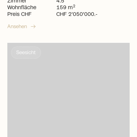
Zimmer
4.5
2
Wohnfläche
159 m
Preis CHF
CHF 2’050’000.-
arrow_right_alt
Ansehen
Seesicht
arrow_right_alt