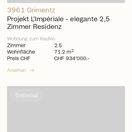
3961 Grimentz
Projekt L'Impériale - elegante 2,5
Zimmer Residenz
Wohnung
zum
Kaufen
Zimmer
2.5
2
Wohnfläche
71.2 m
Preis CHF
CHF 934’000.-
arrow_right_alt
Ansehen
Erstbezug