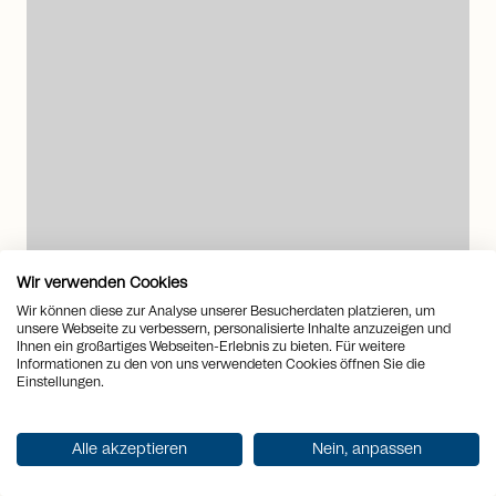
arrow_right_alt
Wir verwenden Cookies
Wir können diese zur Analyse unserer Besucherdaten platzieren, um
unsere Webseite zu verbessern, personalisierte Inhalte anzuzeigen und
Ihnen ein großartiges Webseiten-Erlebnis zu bieten. Für weitere
Informationen zu den von uns verwendeten Cookies öffnen Sie die
Einstellungen.
6968 Sonvico
Stilvolles Anwesen in Sonvico
Alle akzeptieren
Nein, anpassen
Haus
zum
Kaufen