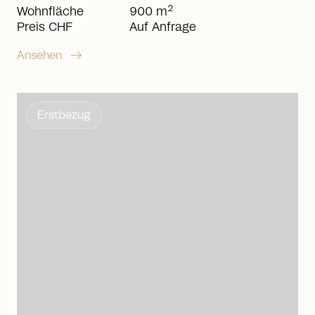
2
Wohnfläche
900 m
Preis CHF
Auf Anfrage
arrow_right_alt
Ansehen
Erstbezug
arrow_right_alt