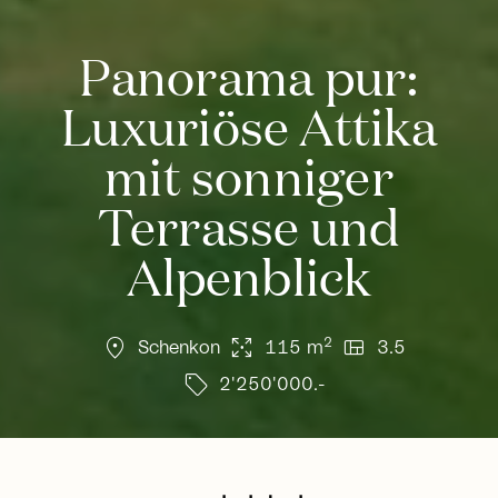
Panorama pur:
Luxuriöse Attika
mit sonniger
Terrasse und
Alpenblick
location_on
arrows_output
view_quilt
2
Schenkon
115 m
3.5
sell
2'250'000.-