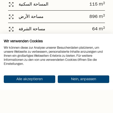
arrows_output
2
المساحة السكنية
115 m
arrows_output
2
مساحة الأرض
896 m
arrows_output
2
مساحة الشرفة
64 m
sell
السعر
CHF 2'250'000.-
Wir verwenden Cookies
Wir können diese zur Analyse unserer Besucherdaten platzieren, um
unsere Webseite zu verbessern, personalisierte Inhalte anzuzeigen und
Ihnen ein großartiges Webseiten-Erlebnis zu bieten. Für weitere
Informationen zu den von uns verwendeten Cookies öffnen Sie die
الحصول على التوثيق
Einstellungen.
Alle akzeptieren
Nein, anpassen
النقاط البارزة