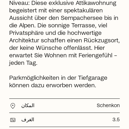
Niveau: Diese exklusive Attikawohnung
begeistert mit einer spektakulären
Aussicht über den Sempachersee bis in
die Alpen. Die sonnige Terrasse, viel
Privatsphäre und die hochwertige
Architektur schaffen einen Rückzugsort,
der keine Wünsche offenlässt. Hier
erwartet Sie Wohnen mit Feriengefühl –
jeden Tag.
Parkmöglichkeiten in der Tiefgarage
können dazu erworben werden.
location_on
المكان
Schenkon
view_quilt
الغرف
3.5